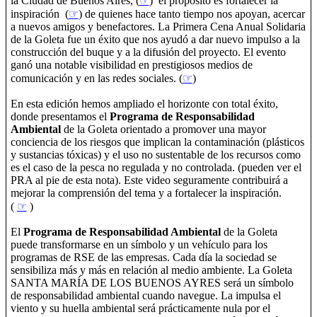
la Ciudad de Buenos Aires, (
☞
) el propósito es fortalecer la
inspiración (
☞
) de quienes hace tanto tiempo nos apoyan, acercar
a nuevos amigos y benefactores. La Primera Cena Anual Solidaria
de la Goleta fue un éxito que nos ayudó a dar nuevo impulso a la
construcción del buque y a la difusión del proyecto. El evento
ganó una notable visibilidad en prestigiosos medios de
comunicación y en las redes sociales. (
☞
)
En esta edición hemos ampliado el horizonte con total éxito,
donde presentamos el
Programa de Responsabilidad
Ambiental
de la Goleta orientado a promover una mayor
conciencia de los riesgos que implican la contaminación (plásticos
y sustancias tóxicas) y el uso no sustentable de los recursos como
es el caso de la pesca no regulada y no controlada. (pueden ver el
PRA al pie de esta nota). Este video seguramente contribuirá a
mejorar la comprensión del tema y a fortalecer la inspiración.
(
☞
)
El
Programa de Responsabilidad Ambiental
de la Goleta
puede transformarse en un símbolo y un vehículo para los
programas de RSE de las empresas. Cada día la sociedad se
sensibiliza más y más en relación al medio ambiente. La Goleta
SANTA MARÍA DE LOS BUENOS AYRES será un símbolo
de responsabilidad ambiental cuando navegue. La impulsa el
viento y su huella ambiental será prácticamente nula por el