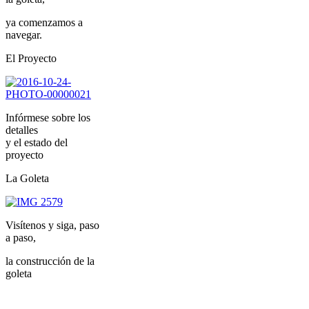
Navegaciones Educativas Inclusivas (CPNEI) de
ya comenzamos a
la Fundación Escuela Goleta...
navegar.
El Proyecto
Leer más...
Calendario 2021 FEGB
Infórmese sobre los
Leer más...
detalles
y el estado del
proyecto
NEI 54 Quincuagésima Cuarta
Navegación Educativa
La Goleta
Inclusiva
Visítenos y siga, paso
La Fundación Escuela Goleta del Bicentenario
a paso,
organizó con el Servicio Social del Pequeño
Cottolengo Don Orione de la localidad de
la construcción de la
Claypole (BA), la navegación educativa inclusiva
goleta
NEI 54 para jóvenes...