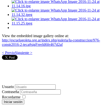
View the embedded image gallery online at:
http://escuelagoleta.org.ar/index.php/galeria/la-construccion/976-
constr2016-2-teca#sigFreeId6fe467d2af
< Previo
Siguiente >
Usuario
Contraseña
Recordarme
Iniciar sesión